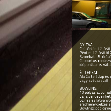
NYITVA:
Csütörtök 17-órátó
Péntek 17-órától 
Szombat 15-órától
Csoportos rendezv
idõpontban is válla
ÉTTEREM:
Ala Carte étlap és
vagy svédasztal!
BOWLING:
10 pályás automata
várja vendégeinket
Színes és látvány
eredménykijelzés se
Bowlingcipõt díjm