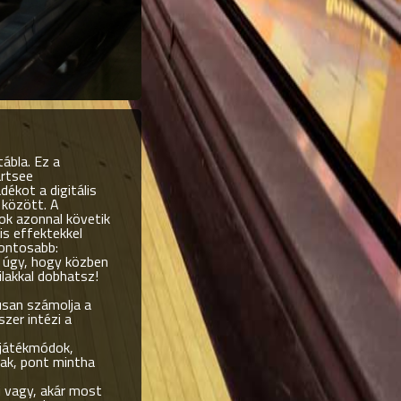
ábla. Ez a
artsee
dékot a digitális
 között. A
ok azonnal követik
is effektekkel
fontosabb:
t úgy, hogy közben
ilakkal dobhatsz!
san számolja a
szer intézi a
játékmódok,
nak, pont mintha
i vagy, akár most