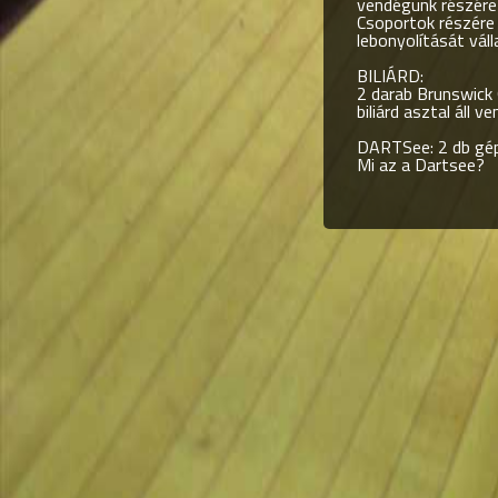
vendégünk részére
Csoportok részére 
lebonyolítását válla
BILIÁRD:
2 darab Brunswick 
biliárd asztal áll 
DARTSee: 2 db gép
Mi az a Dartsee?