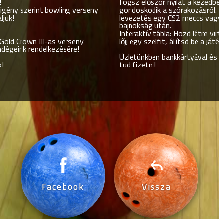
!
fogsz először nyilat a kezedbe
igény szerint bowling verseny
gondoskodik a szórakozásról.
ljuk!
levezetés egy CS2 meccs vag
bajnokság után.
Interaktív tábla:
Hozd létre vir
Gold Crown III-as verseny
lőjj egy szelfit, állítsd be a ját
vendégeink rendelkezésére!
Üzletünkben bankkártyával és 
!
tud fizetni!
Facebook
Vissza