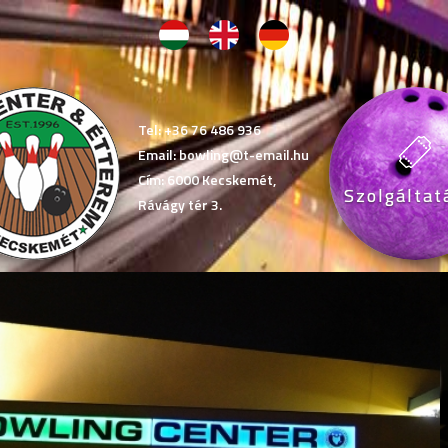
Tel: +36 76 486 936
Email: bowling@t-email.hu
Cím: 6000 Kecskemét,
Szolgáltat
Rávágy tér 3.