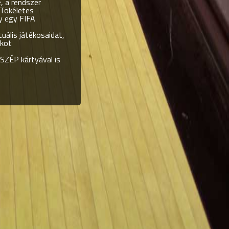
, a rendszer
 Tökéletes
y egy FIFA
tuális játékosaidat,
ékot
SZÉP kártyával is